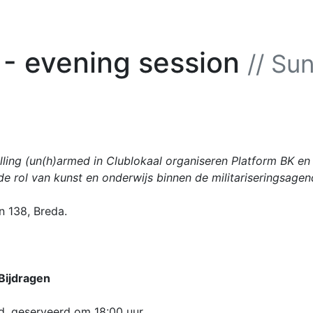
- evening session
// Su
elling (un(h)armed in Clublokaal organiseren Platform BK e
de rol van kunst en onderwijs binnen de militariseringsagen
n 138, Breda.
Bijdragen
d, geserveerd om 18:00 uur.